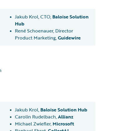
Jakub Krol, CTO,
Baloise Solution
Hub
René Schoenauer, Director
Product Marketing,
Guidewire
n
Jakub Krol,
Baloise Solution Hub
Carolin Rudelbach,
Allianz
Michael Zwiefler,
Microsoft
Raphael Ehret,
CollectAI